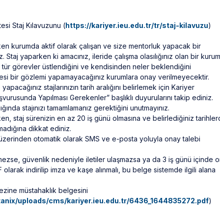
esi Staj Kılavuzunu (
https://kariyer.ieu.edu.tr/tr/staj-kilavuzu
)
ken kurumda aktif olarak çalışan ve size mentorluk yapacak bir
. Staj yaparken ki amacınız, ileride çalışma olasılığınız olan bir kuru
e tür görevler üstlendiğini ve kendisinden neler beklendiğini
lesi bir gözlemi yapamayacağınız kurumlara onay verilmeyecektir.
cağınız stajlarınızın tarih aralığını belirlemek için Kariyer
vurusunda Yapılması Gerekenler” başlıklı duyurularını takip ediniz.
alığında stajınızı tamamlamanız gerektiğini unutmayınız.
rken, staj sürenizin en az 20 iş günü olmasına ve belirlediğiniz tarihle
madığına dikkat ediniz.
 üzerinden otomatik olarak SMS ve e-posta yoluyla onay talebi
mezse, güvenlik nedeniyle iletiler ulaşmazsa ya da 3 iş günü içinde 
larak indirilip imza ve kaşe alınmalı, bu belge sistemde ilgili alana
ezine müstahaklık belgesini
etanix/uploads/cms/kariyer.ieu.edu.tr/6436_1644835272.pdf
)