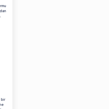
ormu
ndan
.
 bir
ine