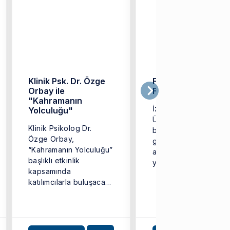
Klinik Psk. Dr. Özge
FAMILY-Lab
Orbay ile
Faaliyete Geçti
"Kahramanın
İzmir Ekonomi
Yolculuğu"
Üniversitesi
Klinik Psikolog Dr.
bünyesinde, aile ve
Özge Orbay,
gelişim psikolojisi
“Kahramanın Yolculuğu”
alanlarında araştırmal
başlıklı etkinlik
yürütmek üzere
kapsamında
FAMILY-Lab faaliyete
katılımcılarla buluşacak.
geçmiştir. FAMILY-Lab;
Etkinlik, 23 Şubat 2026
ebeveynlik,
tarihinde saat 13.00’te
ebeveynler arası
İzmir Ekonomi ...
ilişkiler ile ...