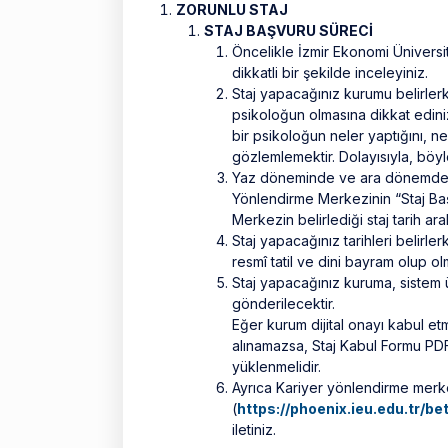
ZORUNLU STAJ
STAJ BAŞVURU SÜRECİ
Öncelikle İzmir Ekonomi Üniversit
dikkatli bir şekilde inceleyiniz.
Staj yapacağınız kurumu belirler
psikoloğun olmasına dikkat ediniz
bir psikoloğun neler yaptığını, n
gözlemlemektir. Dolayısıyla, böy
Yaz döneminde ve ara dönemde yapa
Yönlendirme Merkezinin “Staj Baş
Merkezin belirlediği staj tarih ar
Staj yapacağınız tarihleri belirle
resmî tatil ve dini bayram olup ol
Staj yapacağınız kuruma, sistem
gönderilecektir.
Eğer kurum dijital onayı kabul et
alınamazsa, Staj Kabul Formu PDF o
yüklenmelidir.
Ayrıca Kariyer yönlendirme merk
(
https://phoenix.ieu.edu.tr/b
iletiniz.