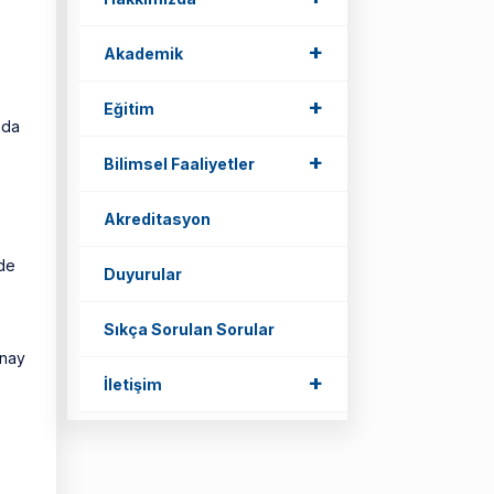
+
Akademik
+
Eğitim
mda
+
Bilimsel Faaliyetler
Akreditasyon
rde
Duyurular
Sıkça Sorulan Sorular
onay
+
İletişim