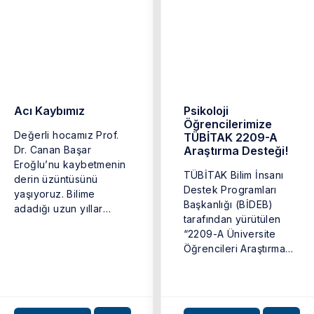
Acı Kaybımız
Psikoloji
Öğrencilerimize
Değerli hocamız Prof.
TÜBİTAK 2209-A
Dr. Canan Başar
Araştırma Desteği!
Eroğlu’nu kaybetmenin
TÜBİTAK Bilim İnsanı
derin üzüntüsünü
Destek Programları
yaşıyoruz. Bilime
Başkanlığı (BİDEB)
adadığı uzun yıllar
tarafından yürütülen
boyunca ürettikleri,
“2209-A Üniversite
bizlere aktardığı bilgi
Öğrencileri Araştırma
ve ...
Projeleri Destekleme
Programı”nın sonuçları
13 Mayıs 2026 ...