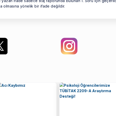
e yazan ifade sadece staj raporunda bulunan 1. Soru için geçerlid
 olmasına yönelik bir ifade değildir.