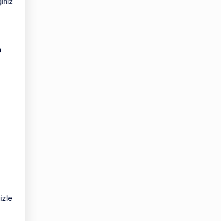
ğınız
n
izle