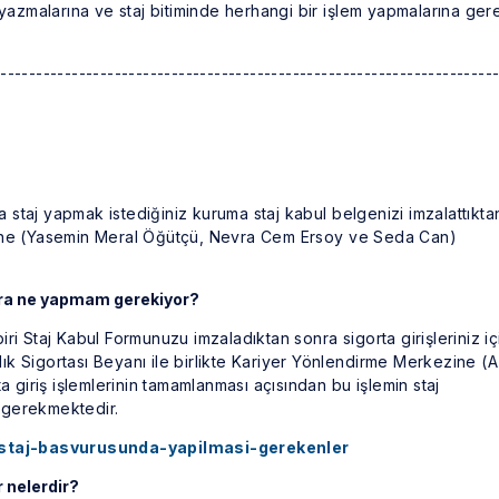
 yazmalarına ve staj bitiminde herhangi bir işlem yapmalarına ger
----------------------------------------------------------------------
?
staj yapmak istediğiniz kuruma staj kabul belgenizi imzalattıkta
rine (Yasemin Meral Öğütçü, Nevra Cem Ersoy ve Seda Can)
nra ne yapmam gerekiyor?
ri Staj Kabul Formunuzu imzaladıktan sonra sigorta girişleriniz iç
ğlık Sigortası Beyanı ile birlikte Kariyer Yönlendirme Merkezine (A
a giriş işlemlerinin tamamlanması açısından bu işlemin staj
 gerekmektedir.
tr/staj-basvurusunda-yapilmasi-gerekenler
r nelerdir?