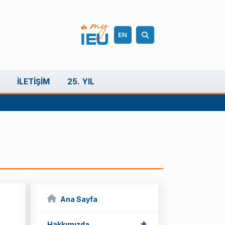
EN
İLETIŞIM
25. YIL
Ana Sayfa
+
Hakkımızda