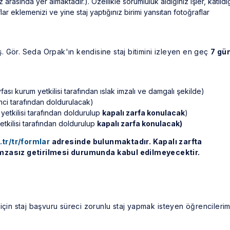
rasında yer almaktadır.). Özellikle sorumluluk aldığınız işler, katıldı
ar eklemenizi ve yine staj yaptığınız birimi yansıtan fotoğraflar
rş. Gör. Seda Orpak'ın kendisine staj bitimini izleyen en geç
7 gü
fası kurum yetkilisi tarafından ıslak imzalı ve damgalı şekilde)
ci tarafından doldurulacak)
etkilisi tarafından doldurulup
kapalı zarfa konulacak
)
etkilisi tarafından doldurulup
kapalı zarfa konulacak)
.tr/tr/formlar
adresinde bulunmaktadır. Kapalı zarfta
 imzasız getirilmesi durumunda
kabul edilmeyecektir.
için staj başvuru süreci zorunlu staj yapmak isteyen öğrencilerim