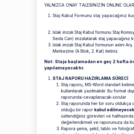
YALNIZCA ONAY TALEBİNİZİN ONLINE OL
Staj Kabul Formunu staj yapacağınız ku
Islak imzalı Staj Kabul formunu Staj Kom
Seda Can) imzalatarak staj yapacağınız kuru
Islak imzalı Staj Kabul formunun aslını Ar
Merkezine (A Blok, 2. Kat) iletiniz.
Not:
Staja başlamadan en geç 2 hafta ön
yapılamayacaktır.
STAJ RAPORU HAZIRLAMA SÜRECİ
Staj raporu, MS-Word standart kelime
kullanılarak yazılmalıdır. Bu format dı
raporunda-cevaplanacak-sorular
Staj raporunda her bir soru oldukça de
olduğu bir rapor
kabul edilmeyecek
üstlendiğiniz görevleri ve halihazır
değerlendirmeli ve raporunuza da bu 
Rapora şema, şekil, tablo ve fotoğraf