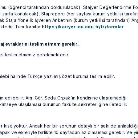
ormu (öğrenci tarafından doldurulacak), Stajyer Değerlendirme F
ı zarfa konulacak), Staj raporu (her sayfası kurum yetkilisi tarafı
ak Staja Yönelik İşveren Anketinin (kurum yetkilisi tarafından) Arş
ktedir. Tüm formlar
https://kariyer.ieu.edu.tr/tr/formlar
aj evraklarını teslim etmem gerekir_
nızı teslim etmeniz gerekmektedir.
alebi halinde Türkçe yazılmış özet kuruma teslim edilir.
m edilebilir. Arş. Gör. Seda Orpak'ın kendisine ulaşılamadığı
mseye ulaşılaması durumun fakülte sekreterliğine iletebilir.
r kısıt yoktur. Ancak her bir sorunun detaylı bir şekilde anlatıldığı
apak ve ekleriyle birlikte 10 sayfadan az olmaması gerekir. Ve y