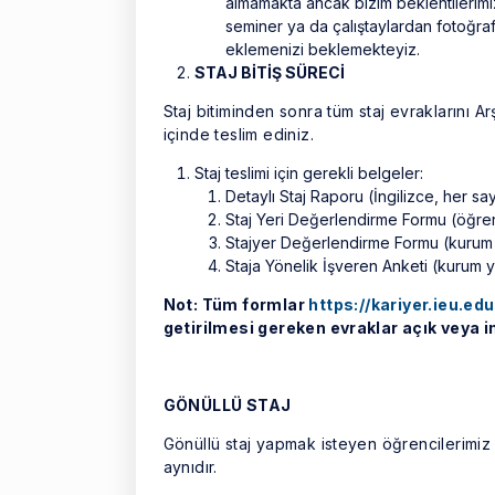
almamakta ancak bizim beklentilerimiz a
seminer ya da çalıştaylardan fotoğrafl
eklemenizi beklemekteyiz.
STAJ BİTİŞ SÜRECİ
Staj bitiminden sonra tüm staj evraklarını A
içinde teslim ediniz.
Staj teslimi için gerekli belgeler:
Detaylı Staj Raporu (İngilizce, her say
Staj Yeri Değerlendirme Formu (öğren
Stajyer Değerlendirme Formu (kurum y
Staja Yönelik İşveren Anketi (kurum y
Not:
Tüm formlar
https://kariyer.ieu.edu
getirilmesi gereken evraklar açık veya
GÖNÜLLÜ STAJ
Gönüllü staj yapmak isteyen öğrencilerimiz 
aynıdır.