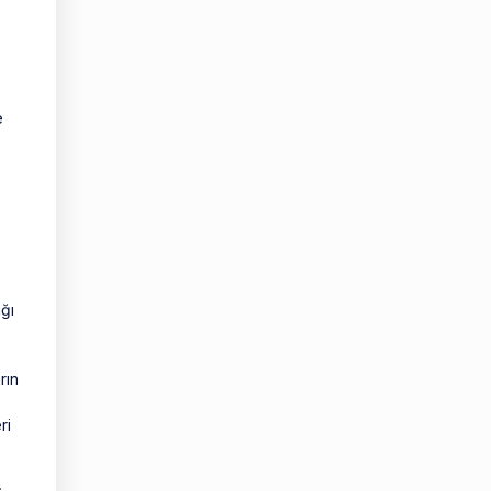
iz.
e
ğı
rın
ri