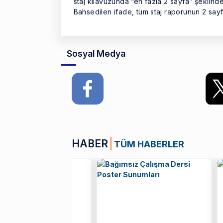
staj kılavuzunda “en fazla 2 sayfa” şeklind
Bahsedilen ifade, tüm staj raporunun 2 sayfa
Sosyal Medya
HABER
TÜM HABERLER