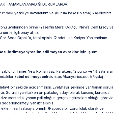
ARAK TAMAMLANAMADIĞI DURUMLARDA:
rumdaki yetkiliye imzalatınız ve (kurum kaşesi varsa) kaşeletin
isyonu üyelerinden birine (Yasemin Meral Öğütçü, Nevra Cem Ersoy v
m ile ilgili onay alınız.
ş. Gör. Seda Orpak'a, fotokopisini (2 adet) ise Kariyer Yönlendirme
ce iletilmeyen/teslim edilmeyen evraklar için işlem
 şablonu, Times New Roman yazı karakteri, 12 punto ve 1½ satır aralı
şındakiler
kabul edilmeyecektir.
https://kariyer.ieu.edu.tr/tr/staj-
taylı bir şekilde açıklanmalıdır. Evet/hayır şeklinde yanıtlanan sorula
tir
. Soruları yanıtlarken bir psikolog adayı olarak kurumu, kurumda
da size mentorluk yapan psikoloğun gerçekleştirmekte olduğu görevle
değerlendirmeyi yansıtmalısınız.
 eklenmesi fazlasıyla önerilir (Raporda bir zorunluluk olarak yer