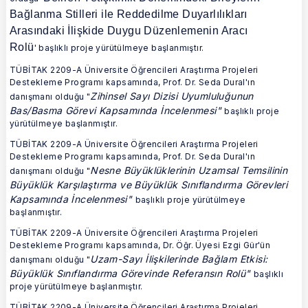
Bağlanma Stilleri ile Reddedilme Duyarlılıkları
Arasındaki İlişkide Duygu Düzenlemenin Aracı
Rolü
' başlıklı proje yürütülmeye başlanmıştır.
TÜBİTAK 2209-A Üniversite Öğrencileri Araştırma Projeleri
Destekleme Programı kapsamında, Prof. Dr. Seda Dural'ın
Z
ihinsel Sayı Dizisi Uyumluluğunun
danışmanı olduğu "
Bas/Basma Görevi Kapsamında İncelenmesi"
başlıklı proje
yürütülmeye başlanmıştır.
TÜBİTAK 2209-A Üniversite Öğrencileri Araştırma Projeleri
Destekleme Programı kapsamında, Prof. Dr. Seda Dural'ın
Nesne Büyüklüklerinin Uzamsal Temsilinin
danışmanı olduğu "
Büyüklük Karşılaştırma ve Büyüklük Sınıflandırma Görevleri
Kapsamında İncelenmesi
"
başlıklı proje yürütülmeye
başlanmıştır.
TÜBİTAK 2209-A Üniversite Öğrencileri Araştırma Projeleri
Destekleme Programı kapsamında, Dr. Öğr. Üyesi Ezgi Gür'ün
Uzam-Sayı İlişkilerinde Bağlam Etkisi:
danışmanı olduğu "
Büyüklük Sınıflandırma Görevinde Referansın Rolü
"
başlıklı
proje yürütülmeye başlanmıştır.
TÜBİTAK 2209-A Üniversite Öğrencileri Araştırma Projeleri