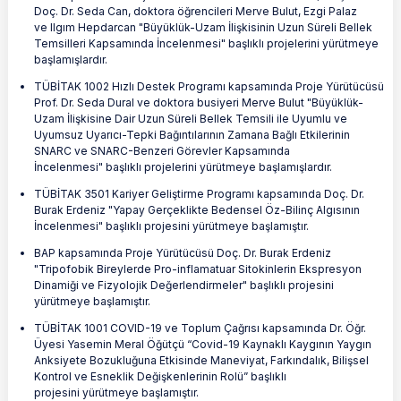
Doç. Dr. Seda Can, doktora öğrencileri Merve Bulut, Ezgi Palaz
ve Ilgım Hepdarcan "Büyüklük-Uzam İlişkisinin Uzun Süreli Bellek
Temsilleri Kapsamında İncelenmesi" başlıklı projelerini yürütmeye
başlamışlardır.
TÜBİTAK 1002 Hızlı Destek Programı kapsamında Proje Yürütücüsü
Prof. Dr. Seda Dural ve doktora busiyeri Merve Bulut "Büyüklük-
Uzam İlişkisine Dair Uzun Süreli Bellek Temsili ile Uyumlu ve
Uyumsuz Uyarıcı-Tepki Bağıntılarının Zamana Bağlı Etkilerinin
SNARC ve SNARC-Benzeri Görevler Kapsamında
İncelenmesi" başlıklı projelerini yürütmeye başlamışlardır.
TÜBİTAK 3501 Kariyer Geliştirme Programı kapsamında Doç. Dr.
Burak Erdeniz "Yapay Gerçeklikte Bedensel Öz-Bilinç Algısının
İncelenmesi" başlıklı projesini yürütmeye başlamıştır.
BAP kapsamında Proje Yürütücüsü Doç. Dr. Burak Erdeniz
"Tripofobik Bireylerde Pro-inflamatuar Sitokinlerin Ekspresyon
Dinamiği ve Fizyolojik Değerlendirmeler" başlıklı projesini
yürütmeye başlamıştır.​
TÜBİTAK 1001 COVID-19 ve Toplum Çağrısı kapsamında Dr. Öğr.
Üyesi Yasemin Meral Öğütçü “Covid-19 Kaynaklı Kaygının Yaygın
Anksiyete Bozukluğuna Etkisinde Maneviyat, Farkındalık, Bilişsel
Kontrol ve Esneklik Değişkenlerinin Rolü” başlıklı
projesini yürütmeye başlamıştır.