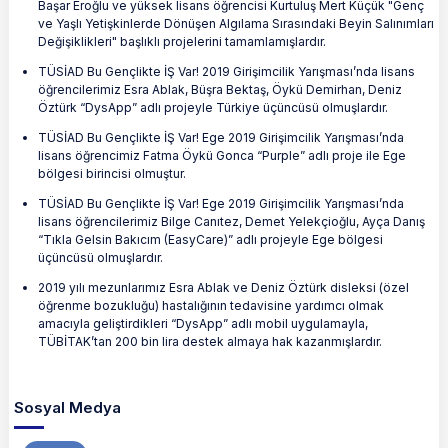
Başar Eroğlu ve yüksek lisans öğrencisi Kurtuluş Mert Küçük "Genç
ve Yaşlı Yetişkinlerde Dönüşen Algılama Sırasındaki Beyin Salınımları
Değişiklikleri" başlıklı projelerini tamamlamışlardır.
TÜSİAD Bu Gençlikte İŞ Var! 2019 Girişimcilik Yarışması’nda lisans
öğrencilerimiz Esra Ablak, Büşra Bektaş, Öykü Demirhan, Deniz
Öztürk “DysApp” adlı projeyle Türkiye üçüncüsü olmuşlardır.
TÜSİAD Bu Gençlikte İŞ Var! Ege 2019 Girişimcilik Yarışması’nda
lisans öğrencimiz Fatma Öykü Gonca “Purple” adlı proje ile Ege
bölgesi birincisi olmuştur.
TÜSİAD Bu Gençlikte İŞ Var! Ege 2019 Girişimcilik Yarışması’nda
lisans öğrencilerimiz Bilge Canıtez, Demet Yelekçioğlu, Ayça Danış
“Tıkla Gelsin Bakıcım (EasyCare)” adlı projeyle Ege bölgesi
üçüncüsü olmuşlardır.
2019 yılı mezunlarımız Esra Ablak ve Deniz Öztürk disleksi (özel
öğrenme bozukluğu) hastalığının tedavisine yardımcı olmak
amacıyla geliştirdikleri “DysApp” adlı mobil uygulamayla,
TÜBİTAK’tan 200 bin lira destek almaya hak kazanmışlardır.
Sosyal Medya