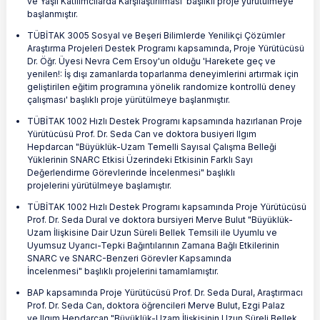
ve Yaşlı Katılımcılarda Karşılaştırılması' başlıklı proje yürütülmeye
başlanmıştır.
TÜBİTAK 3005 Sosyal ve Beşeri Bilimlerde Yenilikçi Çözümler
Araştırma Projeleri Destek Programı kapsamında, Proje Yürütücüsü
Dr. Öğr. Üyesi Nevra Cem Ersoy'un olduğu 'Harekete geç ve
yenilen!: İş dışı zamanlarda toparlanma deneyimlerini artırmak için
geliştirilen eğitim programına yönelik randomize kontrollü deney
çalışması' başlıklı proje yürütülmeye başlanmıştır.
TÜBİTAK 1002 Hızlı Destek Programı kapsamında hazırlanan Proje
Yürütücüsü Prof. Dr. Seda Can ve doktora busiyeri Ilgım
Hepdarcan "Büyüklük-Uzam Temelli Sayısal Çalışma Belleği
Yüklerinin SNARC Etkisi Üzerindeki Etkisinin Farklı Sayı
Değerlendirme Görevlerinde İncelenmesi" başlıklı
projelerini yürütülmeye başlamıştır.
TÜBİTAK 1002 Hızlı Destek Programı kapsamında Proje Yürütücüsü
Prof. Dr. Seda Dural ve doktora bursiyeri Merve Bulut "Büyüklük-
Uzam İlişkisine Dair Uzun Süreli Bellek Temsili ile Uyumlu ve
Uyumsuz Uyarıcı-Tepki Bağıntılarının Zamana Bağlı Etkilerinin
SNARC ve SNARC-Benzeri Görevler Kapsamında
İncelenmesi" başlıklı projelerini tamamlamıştır.
BAP kapsamında Proje Yürütücüsü Prof. Dr. Seda Dural, Araştırmacı
Prof. Dr. Seda Can, doktora öğrencileri Merve Bulut, Ezgi Palaz
ve Ilgım Hepdarcan "Büyüklük-Uzam İlişkisinin Uzun Süreli Bellek