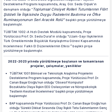
Destekleme Programı kapsamında, Araş. Gör. Seda Orpak'ın
Toplumsal Cinsiyet Rolleri Tutumlarının Flört
danışmanı olduğu "
Şiddeti İle İlişkisinde Duygu İfadelerini Bastırma ve Öfke
Ruminasyonunun Seri Aracılık Rolü
"
başlıklı proje yürütülmeye
başlanmıştır.
TÜBİTAK 1002-A Hızlı Destek Modülü kapsamında, Proje
Yürütücüsü Prof. Dr. Seda Dural'ın olduğu "Uzam-Sayı Ilişkilerinin
Türk Örnekleminde Büyüklük Karşılaştırma Görevi Kapsamında
"
Incelenmesi: Farklı El Düzeneklerinin Etkisi
başlıklı proje
yürütülmeye başlanmıştır.
2022-2023 yılında yürütülmeye başlanan ve tamamlanan
projeler, çalışmalar, yenilikler
TÜBİTAK 1001 Bilimsel ve Teknolojik Araştırma Projelerini
Destekleme Programı kapsamında, Proje Yürütücüsü Prof. Dr.
Canan Başar Eroğlu'nun olduğu 'Obsesif Kompulsif
Bozuklukta Olaya İlişkin EEG Osilasyonları ve Nöropsikolojik
Testlerin Kesitsel İncelenmesi' başlıklı proje yürütülmeye
başlanmıştır.
BAP kapsamında Proje Yürütücüsü Prof. Dr. Canan Başar Eroğlu'nun
olduğu 'Sürekli Dikkat Sırasında Olay İlişkili Teta Salınımlarının Genç