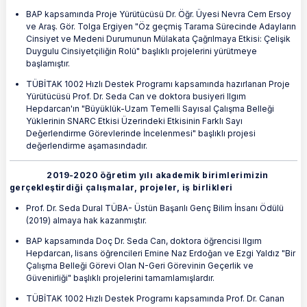
BAP kapsamında Proje Yürütücüsü Dr. Öğr. Üyesi Nevra Cem Ersoy
ve Araş. Gör. Tolga Ergiyen "Öz geçmiş Tarama Sürecinde Adayların
Cinsiyet ve Medeni Durumunun Mülakata Çağrılmaya Etkisi: Çelişik
Duygulu Cinsiyetçiliğin Rolü" başlıklı projelerini yürütmeye
başlamıştır.
TÜBİTAK 1002 Hızlı Destek Programı kapsamında hazırlanan Proje
Yürütücüsü Prof. Dr. Seda Can ve doktora busiyeri Ilgım
Hepdarcan'ın "Büyüklük-Uzam Temelli Sayısal Çalışma Belleği
Yüklerinin SNARC Etkisi Üzerindeki Etkisinin Farklı Sayı
Değerlendirme Görevlerinde İncelenmesi" başlıklı projesi
değerlendirme aşamasındadır.
2019-2020 öğretim yılı akademik birimlerimizin
gerçekleştirdiği çalışmalar, projeler, iş birlikleri
Prof. Dr. Seda Dural TÜBA- Üstün Başarılı Genç Bilim İnsanı Ödülü
(2019) almaya hak kazanmıştır.
BAP kapsamında Doç Dr. Seda Can, doktora öğrencisi Ilgım
Hepdarcan, lisans öğrencileri Emine Naz Erdoğan ve Ezgi Yaldız "Bir
Çalışma Belleği Görevi Olan N-Geri Görevinin Geçerlik ve
Güvenirliği" başlıklı projelerini tamamlamışlardır.
TÜBİTAK 1002 Hızlı Destek Programı kapsamında Prof. Dr. Canan