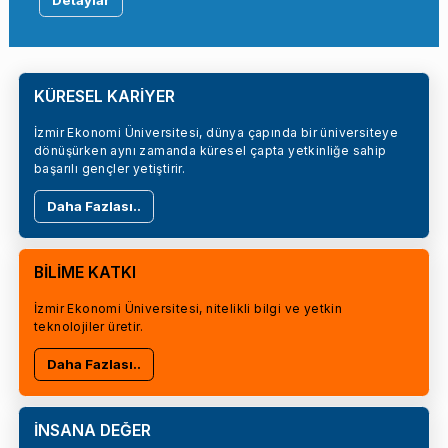
Detaylar
KÜRESEL KARİYER
İzmir Ekonomi Üniversitesi, dünya çapında bir üniversiteye
dönüşürken aynı zamanda küresel çapta yetkinliğe sahip
başarılı gençler yetiştirir.
Daha Fazlası..
BİLİME KATKI
İzmir Ekonomi Üniversitesi, nitelikli bilgi ve yetkin
teknolojiler üretir.
Daha Fazlası..
İNSANA DEĞER