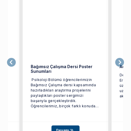
Bağımsız Çalışma Dersi Poster
Acı K
Sunumları
Değerl
Psikoloji Bölümü öğrencilerimizin
Eroğl
Bağımsız Çalışma dersi kapsamında
üzüntüsün
y”
hazırladıkları araştırma projelerini
uzun y
si’ne
paylaştıkları poster sergimizi
aktardı
başarıyla gerçekleştirdik.
Öğrencilerimiz, birçok farklı konuda
yürüttükleri araştırmalarını ...
Devamı