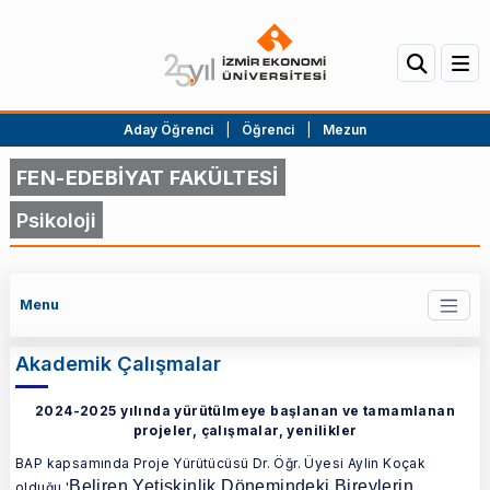
Aday Öğrenci
|
Öğrenci
|
Mezun
FEN-EDEBİYAT FAKÜLTESİ
Psikoloji
Menu
Akademik Çalışmalar
2024-2025
yılında yürütülmeye başlanan ve tamamlanan
projeler, çalışmalar, yenilikler
BAP kapsamında Proje Yürütücüsü Dr. Öğr. Üyesi Aylin Koçak
Beliren Yetişkinlik Dönemindeki Bireylerin
olduğu '