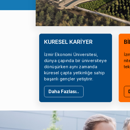
KÜRESEL KARİYER
Bİ
İzmir Ekonomi Üniversitesi,
İzm
dünya çapında bir üniversiteye
nit
dönüşürken aynı zamanda
tek
küresel çapta yetkinliğe sahip
başarılı gençler yetiştirir.
Daha Fazlası..