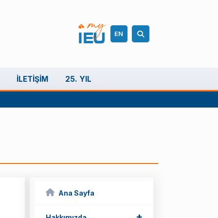
EN
İLETIŞIM
25. YIL
Ana Sayfa
+
Hakkımızda