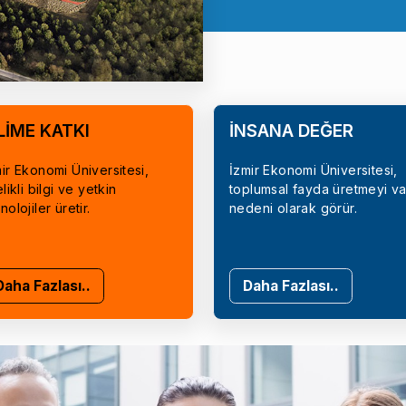
LİME KATKI
İNSANA DEĞER
ir Ekonomi Üniversitesi,
İzmir Ekonomi Üniversitesi,
elikli bilgi ve yetkin
toplumsal fayda üretmeyi va
nolojiler üretir.
nedeni olarak görür.
Daha Fazlası..
Daha Fazlası..