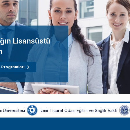
ğın Lisansüstü
n
 Programları
i Üniversitesi
İzmir Ticaret Odası Eğitim ve Sağlık Vakfı