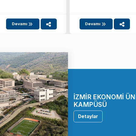
Programı”nın sonuçları
13 Mayıs 2026 ...
Devamı
Devamı
İZMİR EKONOMİ ÜN
KAMPÜSÜ
Detaylar