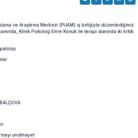
gulama ve Araştırma Merkezi (PUAM) iş birliğiyle düzenlediğimiz
mında, Klinik Psikolog Emre Konuk ile terapi alanında iki kritik
patoloji
eler
i, BALÇOVA
ır.
urmayı unutmayın!