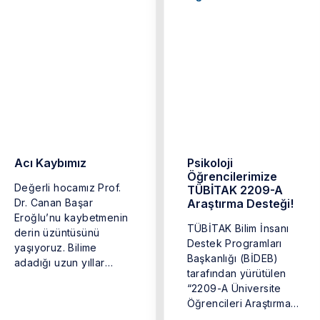
Acı Kaybımız
Psikoloji
Öğrencilerimize
Değerli hocamız Prof.
TÜBİTAK 2209-A
Dr. Canan Başar
Araştırma Desteği!
Eroğlu’nu kaybetmenin
TÜBİTAK Bilim İnsanı
derin üzüntüsünü
Destek Programları
yaşıyoruz. Bilime
Başkanlığı (BİDEB)
adadığı uzun yıllar
tarafından yürütülen
boyunca ürettikleri,
“2209-A Üniversite
bizlere aktardığı bilgi
Öğrencileri Araştırma
ve ...
Projeleri Destekleme