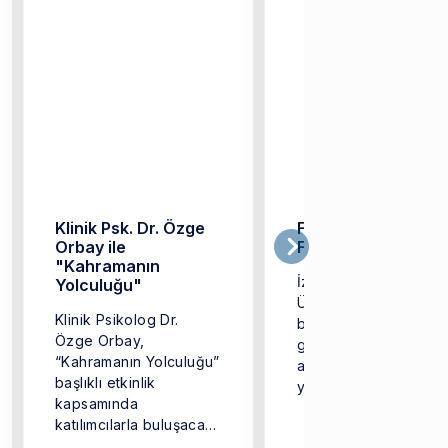
Klinik Psk. Dr. Özge
FAMILY-Lab
Orbay ile
Faaliyete Geçti
"Kahramanın
İzmir Ekonomi
Yolculuğu"
Üniversitesi
Klinik Psikolog Dr.
bünyesinde, aile ve
Özge Orbay,
gelişim psikolojisi
“Kahramanın Yolculuğu”
alanlarında araştırmal
başlıklı etkinlik
yürütmek üzere
kapsamında
FAMILY-Lab faaliyete
katılımcılarla buluşacak.
geçmiştir. FAMILY-Lab;
Etkinlik, 23 Şubat 2026