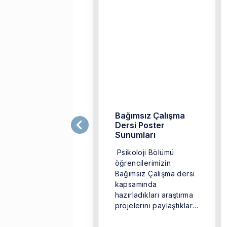
. Ulusal Psikoloji
Bağımsız Çalışma
ongresi'ndeydik!
Dersi Poster
Sunumları
5 Ekim 2025 tarihleri
Psikoloji Bölümü
asında Bursa'da
öğrencilerimizin
üzenlenen, teması
Bağımsız Çalışma dersi
Değişen Toplum,
kapsamında
önüşen Birey” olan
hazırladıkları araştırma
. Ulusal Psikoloji
projelerini paylaştıkları
ongresi’ne bölümümüz
poster sergimizi
ğun bir katılım ...
başarıyla