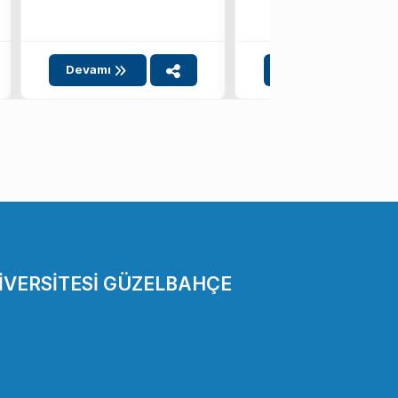
ebeveynlik,
tarihinde saat 13.00’te
ebeveynler arası
İzmir Ekonomi ...
ilişkiler ile ...
Devamı
Devamı
İVERSİTESİ GÜZELBAHÇE